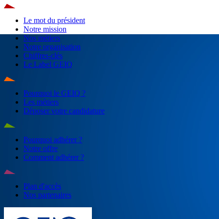
Le mot du président
Notre mission
Nos métiers
Notre organisation
Chiffres-clés
Le Label GEIQ
Pourquoi le GEIQ ?
Les métiers
Déposer votre candidature
Pourquoi adhérer ?
Notre offre
Comment adhérer ?
Plan d'accès
Nos partenaires